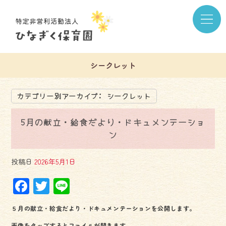
シークレット
カテゴリー別アーカイブ:
シークレット
5月の献立・給食だより・ドキュメンテーショ
ン
投稿日
2026年5月1日
F
T
Li
ac
wi
ne
５月の献立・給食だより・ドキュメンテーションを公開します。
e
tt
画像をタップするとファイルが開きます。