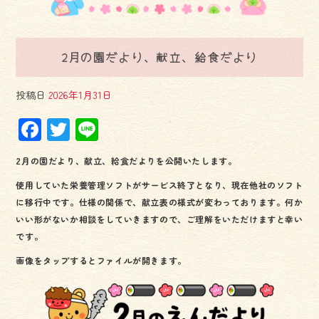
2月の園だより、献立、給食だより
投稿日
2026年1月31日
F
T
Li
ac
wi
ne
2月の園だより、献立、給食だよりを公開いたします。
e
tt
使用していた栄養管理ソフトがサービス終了となり、現在他社のソフト
b
er
に移行中です。仕様の関係で、献立表の様式が変わっております。何か
o
いい形がないか相談をしていきますので、ご理解をいただけますと幸い
ok
です。
画像をタップするとファイルが開きます。