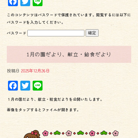
F
T
Li
ac
wi
ne
このコンテンツはパスワードで保護されています。閲覧するには以下に
e
tt
パスワードを入力してください。
b
er
パスワード
o
ok
1月の園だより、献立・給食だより
投稿日
2025年12月26日
F
T
Li
ac
wi
ne
１月の園だより、献立・給食だよりを公開いたします。
e
tt
画像をタップするとファイルが開きます。
b
er
o
ok