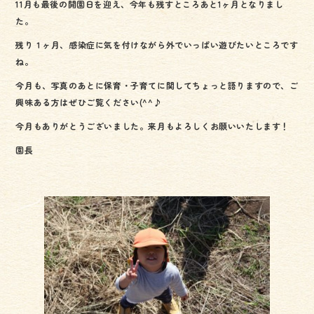
ok
11月も最後の開園日を迎え、今年も残すところあと1ヶ月となりまし
た。
残り１ヶ月、感染症に気を付けながら外でいっぱい遊びたいところです
ね。
今月も、写真のあとに保育・子育てに関してちょっと語りますので、ご
興味ある方はぜひご覧ください(^^♪
今月もありがとうございました。来月もよろしくお願いいたします！
園長