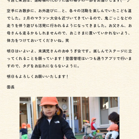
e
tt
空手にお散歩に、お外遊びに…と、各々の活動を楽しんでいたこども達
b
er
でした。２月のマラソン大会も近づいてきているので、鬼ごっこなどの
o
走りを伴う遊びも活発に行われるようになってきました。お父さん、お
ok
母さんも走るかもしれませんので、おこさまに置いていかれないよう、
体力をつけておいてくださいね。笑
明日はいよいよ、未満児さんのおゆうぎ会です。楽しんでステージに立
ってくれることを願っています！登園管理はいつも通りアプリで行いま
すので、タグをお忘れにならないように。
明日もよろしくお願いいたします！
園長