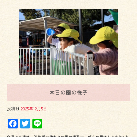
本日の園の様子
投稿日
2025年12月5日
F
T
Li
ac
wi
ne
今週と来週は、連絡帳の代わりに園の様子の一部をお届けします(^^♪