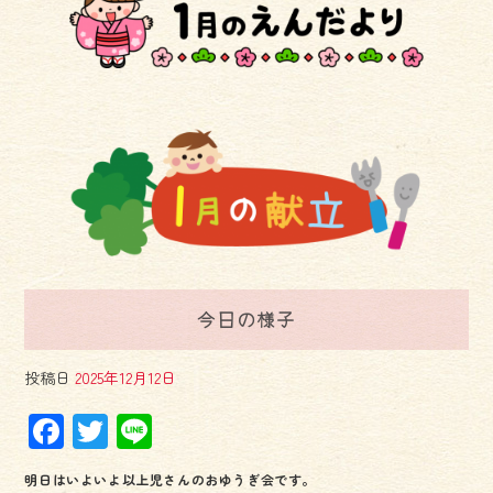
今日の様子
投稿日
2025年12月12日
F
T
Li
ac
wi
ne
明日はいよいよ以上児さんのおゆうぎ会です。