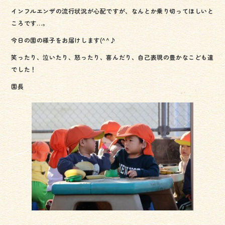
e
tt
インフルエンザの流行状況が心配ですが、なんとか乗り切ってほしいと
b
er
ころです…。
o
今日の園の様子をお届けします(^^♪
ok
笑ったり、泣いたり、怒ったり、喜んだり、自己表現の豊かなこども達
でした！
園長