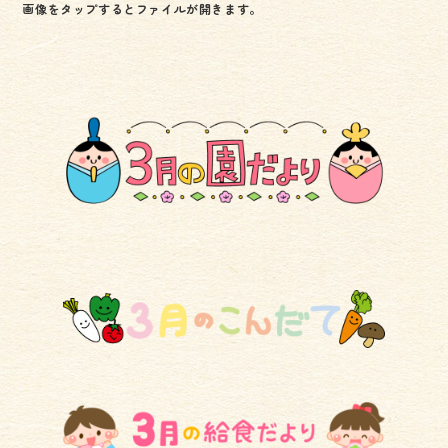
画像をタップするとファイルが開きます。
b
er
o
ok