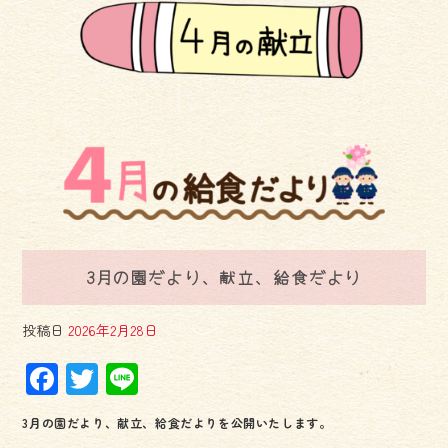
3月の園だより、献立、給食だより
投稿日
2026年2月28日
F
T
Li
ac
wi
ne
3月の園だより、献立、給食だよりを公開いたします。
e
tt