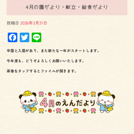
4月の園だより・献立・給食だより
投稿日
2026年3月31日
F
T
Li
ac
wi
ne
卒園と入園があり、また新たな一年がスタートします。
e
tt
今年度も、どうぞよろしくお願いいたします。
b
er
画像をタップするとファイルが開きます。
o
ok