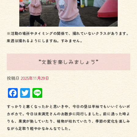
※活動の場所やタイミングの関係で、撮れていないクラスがあります。
来週は撮れるようにしますね。すみません。
”文脈を楽しみましょう”
投稿日
2025年11月29日
F
T
Li
ac
wi
ne
すっかりと寒くなったかと思いきや、今日の昼は半袖でもいいぐらいポ
e
tt
カポカで。今日は未満児さんのお散歩に同行しました。前に通った時よ
b
er
りも、果実が熟していたり、植物が枯れていたり、季節の変化を楽しみ
o
ながら足取り軽やかなみんなでした。