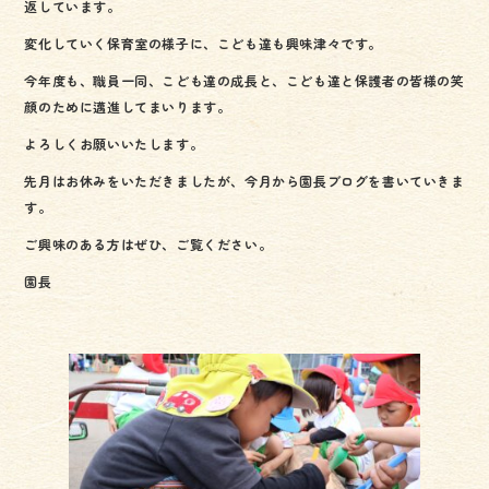
o
返しています。
ok
変化していく保育室の様子に、こども達も興味津々です。
今年度も、職員一同、こども達の成長と、こども達と保護者の皆様の笑
顔のために邁進してまいります。
よろしくお願いいたします。
先月はお休みをいただきましたが、今月から園長ブログを書いていきま
す。
ご興味のある方はぜひ、ご覧ください。
園長