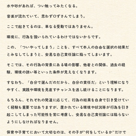
水や砂があれば、つい触ってみたくなる。
音楽が流れていて、思わず口ずさんでしまう。
ここで起きてるのは、単なる受動ではありません。
環境に、行為を強いられているわけではないからです。
この、「ついやってしまう」ことを、すべて本人の自由な選択の結果だ
とみなしてしまうと、安易な自己責任論に陥ってしまいます。
そこでは、その行為の背景にある場の影響、他者との関係、過去の経
験、環境の誘い等といった条件が見えなくなります。
すなわち、「自分で選んだのだから、自分の責任だ」という理解になり
やすく、実践や環境を見直すチャンスを逃し続けることになります。
もちろん、それぞれの発達に応じて、行為の結果を自身で引き受けてい
く経験も重要ではありますが、置かれている環境や状況等が行為を引き
起こしてしまった可能性を常に考慮し、安易な自己責任論には陥らない
ようにしなければなりません。
保育や子育てにおいて大切なのは、その子が”何をしているか”だけで