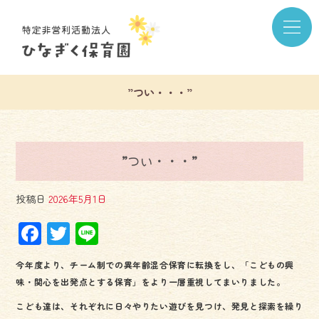
”つい・・・”
”つい・・・”
投稿日
2026年5月1日
F
T
Li
ac
wi
ne
今年度より、チーム制での異年齢混合保育に転換をし、「こどもの興
e
tt
味・関心を出発点とする保育」をより一層重視してまいりました。
b
er
こども達は、それぞれに日々やりたい遊びを見つけ、発見と探索を繰り