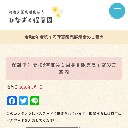
令和8年度第１回写真販売展示室のご案内
保護中: 令和8年度第１回写真販売展示室のご
案内
投稿日
2026年5月1日
F
T
Li
ac
wi
ne
このコンテンツはパスワードで保護されています。閲覧するには以下に
e
tt
パスワードを入力してください。