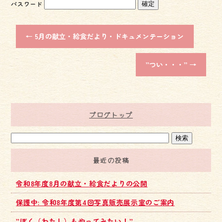
b
er
パスワード
o
ok
←
5月の献立・給食だより・ドキュメンテーション
”つい・・・”
→
ブログトップ
最近の投稿
令和8年度8月の献立・給食だよりの公開
保護中: 令和8年度第4回写真販売展示室のご案内
”ぼく（わたし）もやってみたい！”