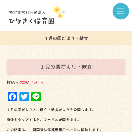
１月の園だより・献立
１月の園だより・献立
投稿日
2025年1月4日
F
T
Li
ac
wi
ne
１月の園だよりと、献立・給食だよりを公開します。
e
tt
画像をタップすると、ファイルが開きます。
b
er
この記事は、１週間後に保護者専用ページに移動します。