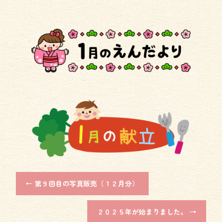
o
ok
←
第９回目の写真販売（１２月分）
２０２５年が始まりました。
→