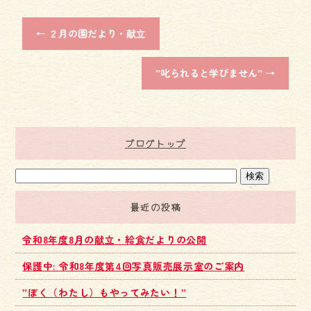
o
ok
←
２月の園だより・献立
”叱られると学びません”
→
ブログトップ
最近の投稿
令和8年度8月の献立・給食だよりの公開
保護中: 令和8年度第4回写真販売展示室のご案内
”ぼく（わたし）もやってみたい！”