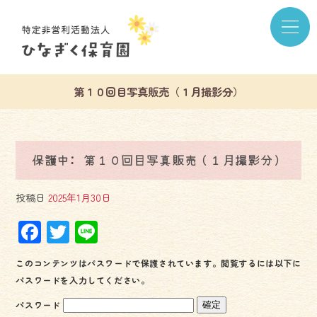
第１０回目写真販売（１月撮影分）
保護中: 第１０回目写真販売（１月撮影分）
投稿日
2025年1月30日
F
T
Li
ac
wi
ne
このコンテンツはパスワードで保護されています。閲覧するには以下に
e
tt
パスワードを入力してください。
b
er
パスワード